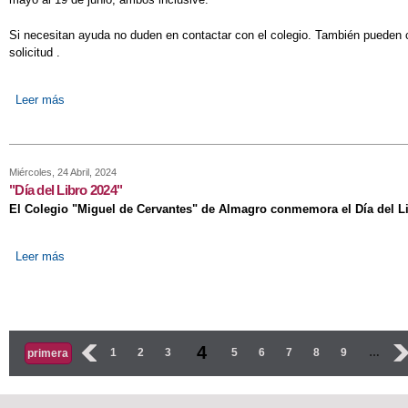
Si necesitan ayuda no duden en contactar con el colegio. También pueden co
solicitud .
Leer más
sobre "Ayudas de libros y comedor 2024/2025"
Miércoles, 24 Abril, 2024
"Día del Libro 2024"
El Colegio "Miguel de Cervantes" de Almagro conmemora el Día del Li
Leer más
sobre "Día del Libro 2024"
Páginas
4
‹
1
2
3
5
6
7
8
9
…
›
primera