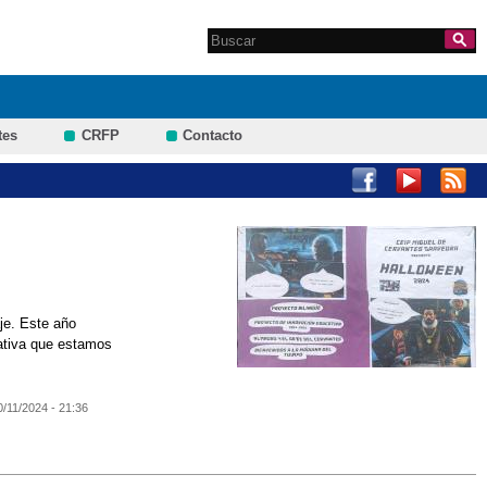
Search this site
Formulario de
búsqueda
tes
CRFP
Contacto
je. Este año
cativa que estamos
0/11/2024 - 21:36