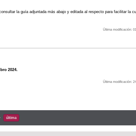
nsultar la guía adjuntada más abajo y editada al respecto para facilitar la c
Última modificación:
0
bro 2024.
Última modificación:
2
última