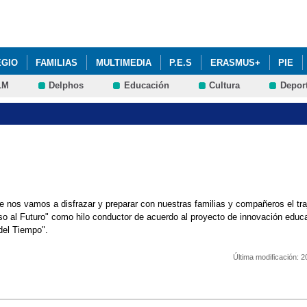
Pasar al
contenido
principal
EGIO
FAMILIAS
MULTIMEDIA
P.E.S
ERASMUS+
PIE
LM
Delphos
Educación
Cultura
Depor
e nos vamos a disfrazar y preparar con nuestras familias y compañeros el tra
so al Futuro" como hilo conductor de acuerdo al proyecto de innovación edu
del Tiempo".
Última modificación:
2