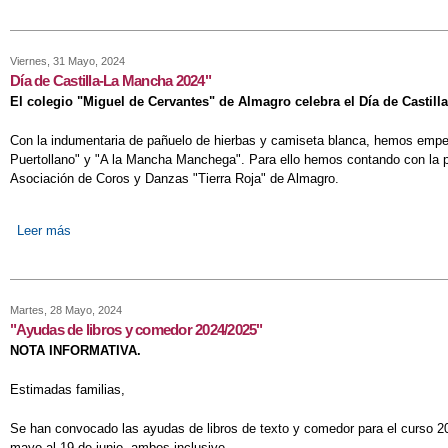
Viernes, 31 Mayo, 2024
Día de Castilla-La Mancha 2024"
El colegio "Miguel de Cervantes" de Almagro celebra el Día de Castill
Con la indumentaria de pañuelo de hierbas y camiseta blanca, hemos empeza
Puertollano" y "A la Mancha Manchega". Para ello hemos contando con la pre
Asociación de Coros y Danzas "Tierra Roja" de Almagro.
Leer más
sobre Día de Castilla-La Mancha 2024"
Martes, 28 Mayo, 2024
"Ayudas de libros y comedor 2024/2025"
NOTA INFORMATIVA.
Estimadas familias,
Se han convocado las ayudas de libros de texto y comedor para el curso 20
mayo al 19 de junio, ambos inclusive.