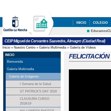
Pa
co
pri
INICIO
COLEGIO
EducamosC
CRFP
CEIP Miguel de Cervantes Saavedra, Almagro (Ciudad Real)
Inicio
»
Nuestro Centro
»
Galería Multimedia
»
Galería de Vídeos
Se encuentra usted aquí
FELICITACIÓN
INICIO
Bienvenida
Galería Multimedia
Galería de Imágenes
I Semana de la Salud.
ST PATRICK'S DAY 2018
CLAUSURA CURSO
2018/19
HALLOWEEN PHOTOS