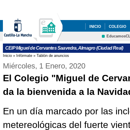
Pa
co
pri
INICIO
COLEGIO
EducamosC
CRFP
CEIP Miguel de Cervantes Saavedra, Almagro (Ciudad Real)
Inicio
»
Infórmate
»
Tablón de anuncios
Se encuentra usted aquí
Miércoles, 1 Enero, 2020
El Colegio "Miguel de Cerva
da la bienvenida a la Navida
En un día marcado por las in
metereológicas del fuerte vient