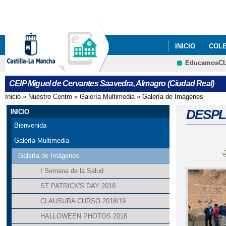
INICIO
COL
EducamosC
CEIP Miguel de Cervantes Saavedra, Almagro (Ciudad Real)
Inicio
»
Nuestro Centro
»
Galería Multimedia
»
Galería de Imágenes
Se encuentra usted aquí
DESPL
INICIO
Bienvenida
Galería Multimedia
Galería de Imágenes
I Semana de la Salud.
ST PATRICK'S DAY 2018
CLAUSURA CURSO 2018/19
HALLOWEEN PHOTOS 2018