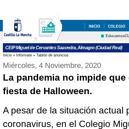
Pa
co
pri
INICIO
COLEGIO
EducamosC
CRFP
CEIP Miguel de Cervantes Saavedra, Almagro (Ciudad Real)
Inicio
»
Infórmate
»
Tablón de anuncios
Se encuentra usted aquí
Miércoles, 4 Noviembre, 2020
La pandemia no impide que 
fiesta de Halloween.
A pesar de la situación actual
coronavirus, en el Colegio Mi