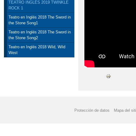
TEATRO INGLÉS 2019 TWINKLE
ROCK 1
Teatro en Inglés 2018 The Sword in
the Stone Song1
Teatro en Inglés 2018 The Sword in
the Stone Song2
Teatro en Inglés 2018 Wild, Wild
West
Protección de datos
Mapa del sit