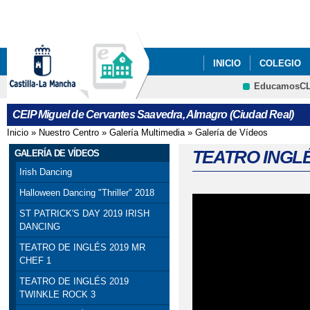
Pa
co
pri
INICIO
COLEGIO
EducamosC
CRFP
CEIP Miguel de Cervantes Saavedra, Almagro (Ciudad Real)
Inicio
»
Nuestro Centro
»
Galería Multimedia
»
Galería de Vídeos
Se encuentra usted aquí
TEATRO INGLÉ
GALERÍA DE VÍDEOS
Irish Dancing
Halloween Dancing "Thriller" 2018
ST PATRICK'S DAY 2019 IRISH
DANCING
TEATRO DE INGLÉS 2019 MR
CHEF 1
TEATRO DE INGLÉS 2019
TWINKLE ROCK 3