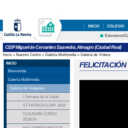
Pa
co
pri
INICIO
COLEGIO
EducamosC
CRFP
CEIP Miguel de Cervantes Saavedra, Almagro (Ciudad Real)
Inicio
»
Nuestro Centro
»
Galería Multimedia
»
Galería de Vídeos
Se encuentra usted aquí
FELICITACIÓN
INICIO
Bienvenida
Galería Multimedia
Galería de Imágenes
I Semana de la Salud.
ST PATRICK'S DAY 2018
CLAUSURA CURSO
2018/19
HALLOWEEN PHOTOS