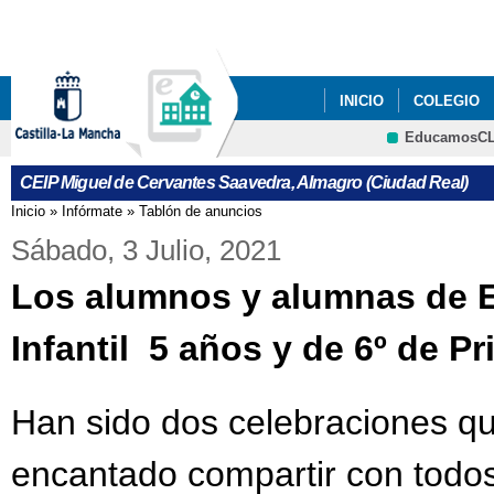
Pa
co
pri
INICIO
COLEGIO
EducamosC
CRFP
CEIP Miguel de Cervantes Saavedra, Almagro (Ciudad Real)
Inicio
»
Infórmate
»
Tablón de anuncios
Se encuentra usted aquí
Sábado, 3 Julio, 2021
Los alumnos y alumnas de 
Infantil 5 años y de 6º de P
Han sido dos celebraciones q
encantado compartir con todos