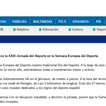
Pasar al
contenido
principal
EGIO
FAMILIAS
MULTIMEDIA
P.E.S
ERASMUS+
PIE
LM
Delphos
Educación
Cultura
Depor
s la XXIII Jornada del Deporte en la Semana Europea del Deporte.
uropea del Deporte nuestro tradicional Día del Deporte. A lo largo de esta
e en su tercer año, animándonos todas a mantenernos sanos y activos.
 entrenamientos hiit en el gimnasio, de martes a jueves. A la hora del recreo
 la vía verde de Almagro, de casi 3 kilómetros de longitud. Este día 27 hemo
y unos murales dedicados a los logros del deporte español.
uerzas con un desayuno saludable; y decimos la jornada, puesto que la Sema
odos invitados.