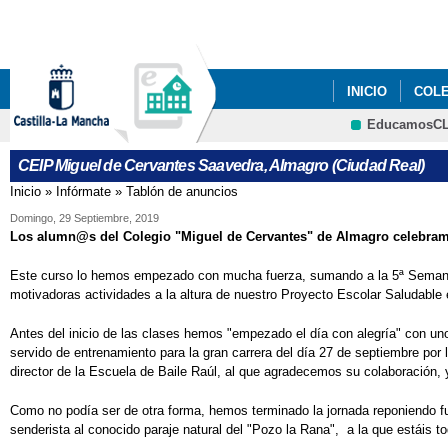
INICIO
COL
EducamosC
CEIP Miguel de Cervantes Saavedra, Almagro (Ciudad Real)
Inicio
»
Infórmate
»
Tablón de anuncios
Se encuentra usted aquí
Domingo, 29 Septiembre, 2019
Los alumn@s del Colegio "Miguel de Cervantes" de Almagro celebramo
Este curso lo hemos empezado con mucha fuerza, sumando a la 5ª Semana E
motivadoras actividades a la altura de nuestro Proyecto Escolar Saludabl
Antes del inicio de las clases hemos "empezado el día con alegría" con unos
servido de entrenamiento para la gran carrera del día 27 de septiembre por
director de la Escuela de Baile Raúl, al que agradecemos su colaboración, 
Como no podía ser de otra forma, hemos terminado la jornada reponiendo f
senderista al conocido paraje natural del "Pozo la Rana", a la que estáis t